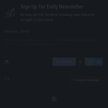
Sign Up For Daily Newsletter
Be keep up! Get the latest breaking news delivered
straight to your inbox.
[mc4wp_form]
By signing up, you agree to our
Terms of Use
and acknowledge the data practices in
our
Privacy Policy
. You may unsubscribe at any time.
Facebook
Leave a comment