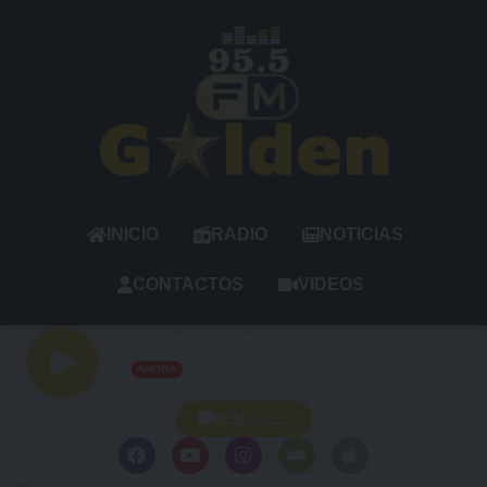
INICIO
RADIO
NOTICIAS
CONTACTOS
VIDEOS
Player Golden
Radio en VIVO
AHORA
MENSAJES