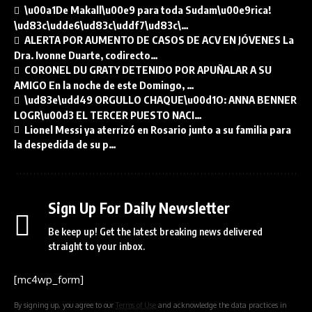
\u00a1De Makall\u00e9 para toda Sudam\u00e9rica!
\ud83c\udde6\ud83c\uddf7\ud83c\…
ALERTA POR AUMENTO DE CASOS DE ACV EN JÓVENES La
Dra. Ivonne Duarte, codirecto…
CORONEL DU GRATY DETENIDO POR APUÑALAR A SU
AMIGO En la noche de este Domingo, …
\ud83e\udd49 ORGULLO CHAQUE\u00d1O: ANNA BENNER
LOGR\u00d3 EL TERCER PUESTO NACI…
Lionel Messi ya aterrizó en Rosario junto a su familia para
la despedida de su p…
Sign Up For Daily Newsletter
Be keep up! Get the latest breaking news delivered
straight to your inbox.
[mc4wp_form]
By signing up, you agree to our
Terms of Use
and acknowledge the data practices in