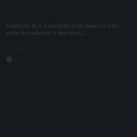
Golden Fm 95.5- Coronel Du Graty Nuestras vidas
están marcadas por lo que nosot…
Golden Fm 95.5- Coronel Du Graty 👑Nuestras vidas están
marcadas por lo…
goldenfm955
agosto 6, 2026