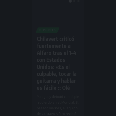
DEPORTES
Chilavert criticó
fuertemente a
Alfaro tras el 1-4
con Estados
Unidos: «Es el
culpable, tocar la
guitarra y hablar
es fácil» :: Olé
Paraguay debutó con el pie
izquierdo en el Mundial. El
pasado viernes, el equipo
fm955
marzo 12, 2026
de Gustavo Alfaro recibió