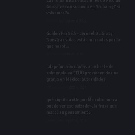
Las románticas vacaciones de Nicolás
González con su novia en Aruba: «¿Y si
volvemos?»
Ultima Hora
agosto 6, 2026
Golden Fm 95.5- Coronel Du Graty
Nuestras vidas están marcadas por lo
que nosot…
Facebook
agosto 6, 2026
Jalapeños vinculados a un brote de
salmonela en EEUU provienen de una
granja en México: autoridades
Ultima Hora
agosto 6, 2026
qué significa «Un pueblo culto nunca
puede ser esclavizado», la frase que
marcó su pensamiento
Ultima Hora
agosto 6, 2026