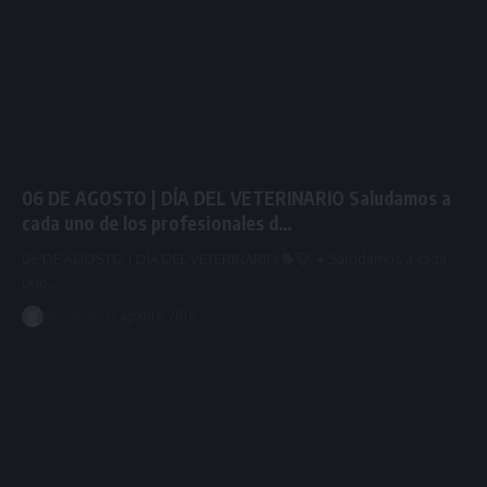
06 DE AGOSTO | DÍA DEL VETERINARIO Saludamos a
cada uno de los profesionales d…
06 DE AGOSTO | DÍA DEL VETERINARIO 🐕🐮 🔸️Saludamos a cada
uno…
goldenfm955
agosto 6, 2026