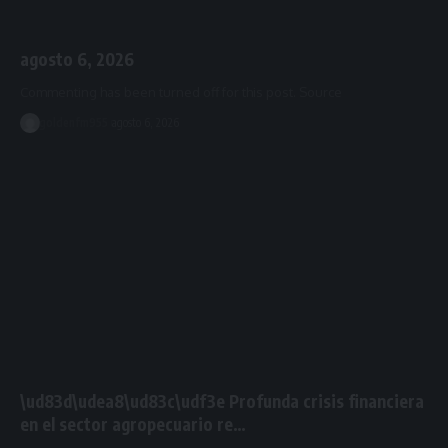
agosto 6, 2026
Commenting has been turned off for this post. Source
goldenfm955
agosto 6, 2026
\ud83d\udea8\ud83c\udf3e Profunda crisis financiera
en el sector agropecuario re…