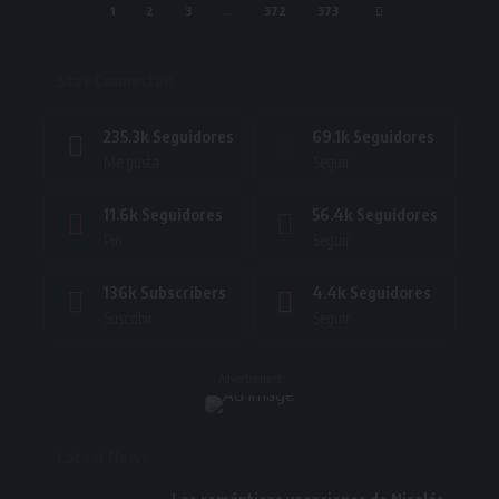
1
2
3
…
372
373
Stay Connected
235.3k
Seguidores
69.1k
Seguidores
Me gusta
Seguir
11.6k
Seguidores
56.4k
Seguidores
Pin
Seguir
136k
Subscribers
4.4k
Seguidores
Suscribir
Seguir
- Advertisement -
Latest News