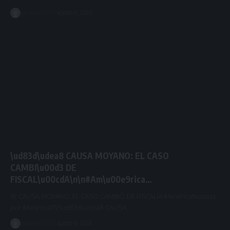
goldenfm955
agosto 6, 2026
\ud83d\udea8 CAUSA MOYANO: EL CASO
CAMBI\u00d3 DE
FISCAL\u00cdA\n\n#Am\u00e9rica…
🚨 CAUSA MOYANO: EL CASO CAMBIÓ DE FISCALÍA #AméricaNoticias
por #AméricaTV\ud83d\udea8 CAUSA…
goldenfm955
agosto 6, 2026