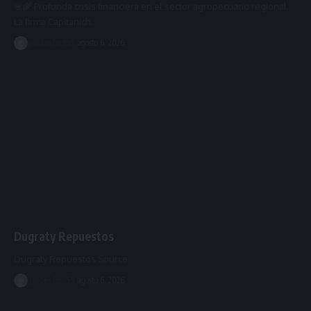
🚨🌾 Profunda crisis financiera en el sector agropecuario regional.
La firma Capitanich…
goldenfm955
agosto 6, 2026
Dugraty Repuestos
Dugraty Repuestos Source
goldenfm955
agosto 6, 2026