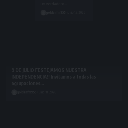
goldenfm955
ju
un verdadero…
goldenfm955
junio 15, 2026
9 DE JULIO FESTEJAMOS NUESTRA
INDEPENDENCIA!! Invitamos a todas las
agrupaciones…
goldenfm955
junio 18, 2026