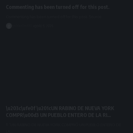
Commenting has been turned off for this post.
Commenting has been turned off for this post. Source
goldenfm955
agosto 6, 2026
\u203c\ufe0f \u201cUN RABINO DE NUEVA YORK
COMPR\u00d3 UN PUEBLO ENTERO DE LA RI…
‼️ “UN RABINO DE NUEVA YORK COMPRÓ UN PUEBLO ENTERO DE
LA…