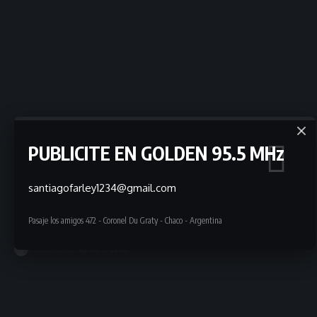
PUBLICITE EN GOLDEN 95.5 MHz
\u00bfDE QUI\u00c9N ES LA TIERRA? \nA 50
santiagofarley1234@gmail.com
a\u00f1os del asesinato de Monse\u00f1o…
Pasaje los amigos 472 - Coronel Du Graty - Chaco - Argentina
¿DE QUIÉN ES LA TIERRA? A 50 años del asesinato de Monseñor…
goldenfm955
agosto 6, 2026