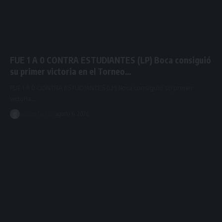
FUE 1 A 0 CONTRA ESTUDIANTES (LP) Boca consiguió
su primer victoria en el Torneo…
FUE 1 A 0 CONTRA ESTUDIANTES (LP) Boca consiguió su primer
victoria…
goldenfm955
agosto 6, 2026