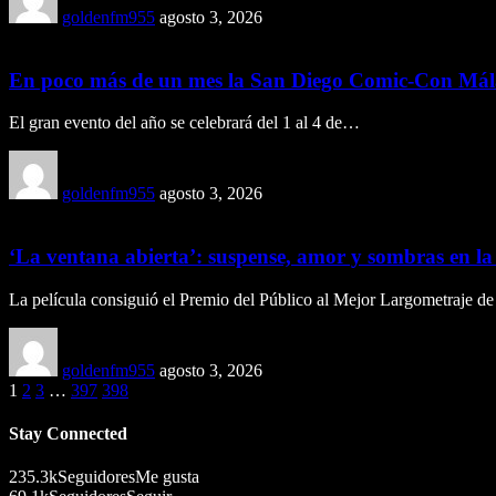
goldenfm955
agosto 3, 2026
En poco más de un mes la San Diego Comic-Con Málag
El gran evento del año se celebrará del 1 al 4 de…
goldenfm955
agosto 3, 2026
‘La ventana abierta’: suspense, amor y sombras en la
La película consiguió el Premio del Público al Mejor Largometraje d
goldenfm955
agosto 3, 2026
1
2
3
…
397
398
Stay Connected
235.3k
Seguidores
Me gusta