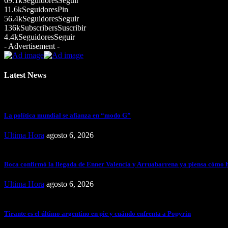
69.1k
Seguidores
Seguir
11.6k
Seguidores
Pin
56.4k
Seguidores
Seguir
136k
Subscribers
Suscribir
4.4k
Seguidores
Seguir
- Advertisement -
Latest News
La política mundial se afianza en “modo G”
Ultima Hora
agosto 6, 2026
Boca confirmó la llegada de Enner Valencia y Arruabarrena ya piensa cómo hac
Ultima Hora
agosto 6, 2026
Tirante es el último argentino en pie y cuándo enfrenta a Popyrin