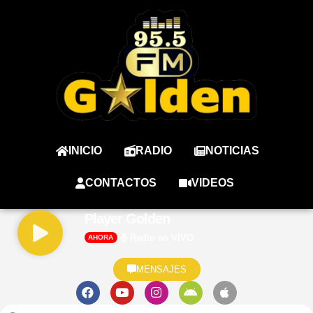
INICIO
RADIO
NOTICIAS
CONTACTOS
VIDEOS
Player Golden
Radio en VIVO
AHORA
MENSAJES