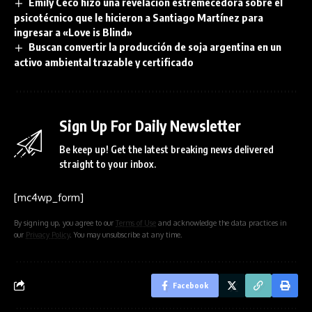
Emily Ceco hizo una revelación estremecedora sobre el
psicotécnico que le hicieron a Santiago Martínez para
ingresar a «Love is Blind»
Buscan convertir la producción de soja argentina en un
activo ambiental trazable y certificado
Sign Up For Daily Newsletter
Be keep up! Get the latest breaking news delivered
straight to your inbox.
[mc4wp_form]
By signing up, you agree to our
Terms of Use
and acknowledge the data practices in
our
Privacy Policy
. You may unsubscribe at any time.
Facebook