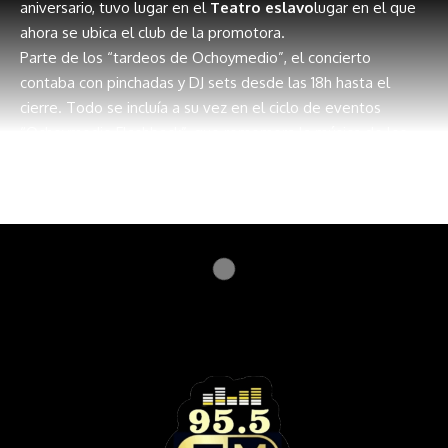
aniversario, tuvo lugar en el
Teatro eslavo
lugar en el que
ahora se ubica el club de la promotora.
Parte de los “tardeos de Ochoymedio”, el concierto
contaba con pinchadas y DJ sets desde las 18h hasta el
cierre. Todo se incluía a su vez en el ciclo de eventos
“Ochoymedio Flashback”, que rememora la música de los
años 90 y 2000.
Continue Reading
Entre los DJ sets de la noche contamos con la presencia de
clásicos pinchadiscos de la sala como
Manazas
,
Di si
oh
Luces
. Pincharon temas retro pero también alguno un poco
más nuevo, pero en definitiva canciones que todo el público
conocía.
Y es que el regreso de
Meteosat
no era un regreso
cualquiera, sino un
único concierto
: una única oportunidad
de revivir su música en directo — o de vivirla por primera
vez para quienes todavía no habíamos nacido cuando
Meteosat sacaron su álbum
¡Espunk!
allá por el año 2000.
Mientras el Ochoymedio celebraba sus 25 años de historia,