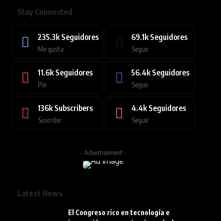
Stay Connected
235.3k
Seguidores
69.1k
Seguidores
Me gusta
Seguir
11.6k
Seguidores
56.4k
Seguidores
Pin
Seguir
136k
Subscribers
4.4k
Seguidores
Suscribir
Seguir
- Advertisement -
Latest News
El Congreso rico en tecnología e