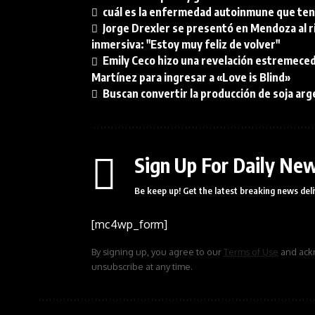
cuál es la enfermedad autoinmune que tení
Jorge Drexler se presentó en Mendoza al 
inmersiva: "Estoy muy feliz de volver"
Emily Ceco hizo una revelación estremecedo
Martínez para ingresar a «Love is Blind»
Buscan convertir la producción de soja arg
Sign Up For Daily New
Be keep up! Get the latest breaking news deli
[mc4wp_form]
By signing up, you agree to our
Terms of Use
and ackn
unsubscribe at any time.