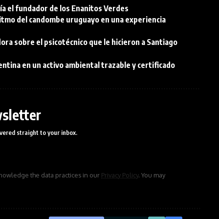
a el fundador de los Enanitos Verdes
ritmo del candombe uruguayo en una experiencia
ra sobre el psicotécnico que le hicieron a Santiago
entina en un activo ambiental trazable y certificado
sletter
vered straight to your inbox.
owledge the data practices in our
Privacy Policy
. You may