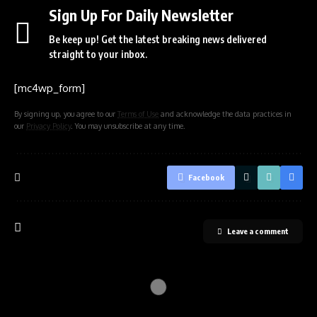
Sign Up For Daily Newsletter
Be keep up! Get the latest breaking news delivered
straight to your inbox.
[mc4wp_form]
By signing up, you agree to our
Terms of Use
and acknowledge the data practices in
our
Privacy Policy
. You may unsubscribe at any time.
Facebook
Leave a comment