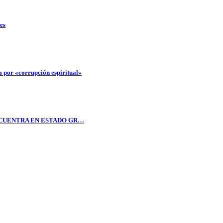
es
a por «corrupción espiritual»
ENCUENTRA EN ESTADO GR…