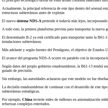
El principio tecnológico detrás de estas armas combina materiales ult
Actualmente, la principal referencia de este tipo dentro del arsenal es
estructuras subterráneas antes de explotar.
El nuevo
sistema NDS-A
pretende ir todavía más lejos, incorporand
A todo esto, la primera plataforma prevista para transportar la nueva
El denominado B-2 ya está certificado para transportar tanto la B
instalaciones subterráneas.
Más adelante y según fuentes del Pentágono, el objetivo de Estados U
El avance del programa NDS-A ocurre en paralelo con la incorporaci
Según datos del propio gobierno estadounidense, la B61-13 tendrá una 
guiado de precisión.
Sin embargo, las autoridades aclararon que este modelo no fue diseña
La decisión estadounidense de continuar con el desarrollo de este tipo
subterráneas estratégicas.
Por ejemplo,
China
invierte miles de millones en automatización milit
refuerzan complejos enterrados.