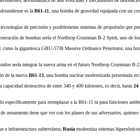
raresistentes, aerodinámica de alta velocidad y mecanismos de detonació
tadounidense es la
B61-11
, una bomba de gravedad equipada con un co
o tecnologías de precisión y posiblemente sistemas de propulsión que pe
 generación de bombas sería el Northrop Grumman B-2 Spirit, uno de los
61-11 como la gigantesca GBU-57/B Massive Ordnance Penetrator, una 
nidos sería integrar la nueva arma en el futuro Northrop Grumman B-21
ón de la nueva
B61-13
, una bomba nuclear modernizada presentada rec
capacidad destructiva de entre 340 y 400 kilotones, es decir, hasta
24 
do específicamente para reemplazar a la B61-11 ni para funciones anti
 de armamento tiene que ver con los planes de sus adversarios, quienes 
ar e infraestructura subterránea;
Rusia
moderniza sistemas hipersónicos