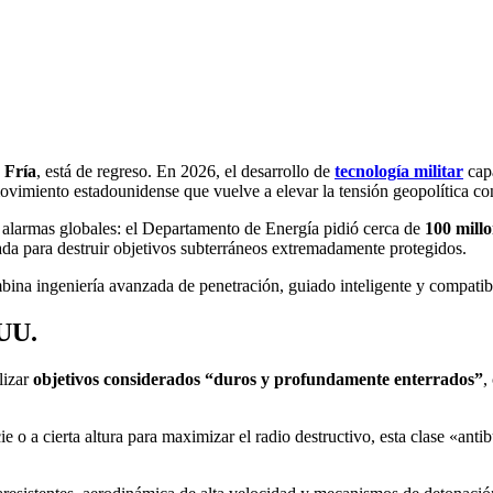
 Fría
, está de regreso. En 2026, el desarrollo de
tecnología militar
cap
movimiento estadounidense que vuelve a elevar la tensión geopolítica co
 alarmas globales: el Departamento de Energía pidió cerca de
100 mill
da para destruir objetivos subterráneos extremadamente protegidos.
ina ingeniería avanzada de penetración, guiado inteligente y compatibi
.UU.
lizar
objetivos considerados “duros y profundamente enterrados”
,
e o a cierta altura para maximizar el radio destructivo, esta clase «ant