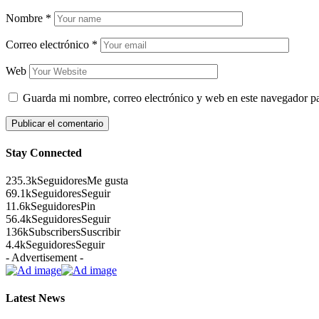
Nombre
*
Correo electrónico
*
Web
Guarda mi nombre, correo electrónico y web en este navegador p
Stay Connected
235.3k
Seguidores
Me gusta
69.1k
Seguidores
Seguir
11.6k
Seguidores
Pin
56.4k
Seguidores
Seguir
136k
Subscribers
Suscribir
4.4k
Seguidores
Seguir
- Advertisement -
Latest News