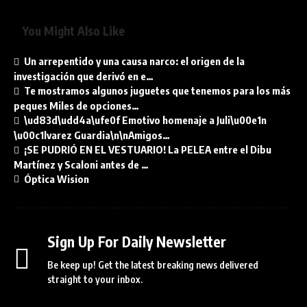
You Might Also Like
Un arrepentido y una causa narco: el origen de la
investigación que derivó en e…
Te mostramos algunos juguetes que tenemos para los más
peques Miles de opciones…
\ud83d\udd4a\ufe0f Emotivo homenaje a Juli\u00e1n
\u00c1lvarez Guardia\n\nAmigos…
¡SE PUDRIÓ EN EL VESTUARIO! La PELEA entre el Dibu
Martínez y Scaloni antes de …
Óptica Wision
Sign Up For Daily Newsletter
Be keep up! Get the latest breaking news delivered
straight to your inbox.