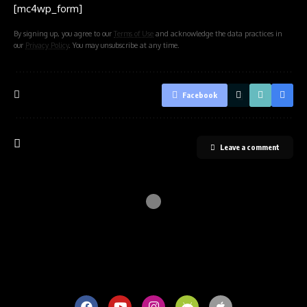
[mc4wp_form]
By signing up, you agree to our
Terms of Use
and acknowledge the data practices in
our
Privacy Policy
. You may unsubscribe at any time.
Facebook
Leave a comment